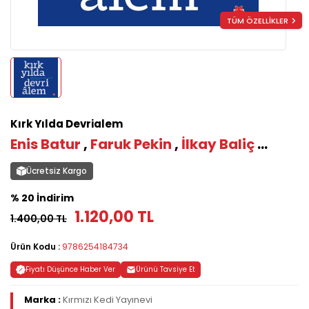
TÜM ÖZELLİKLER
Kırk Yılda Devrialem
Enis Batur
,
Faruk Pekin
,
İlkay Baliç
...
Ücretsiz Kargo
% 20 İndirim
1.120,00 TL
1.400,00 TL
Ürün Kodu :
9786254184734
Fiyatı Düşünce Haber Ver
Ürünü Tavsiye Et
Marka :
Kırmızı Kedi Yayınevi