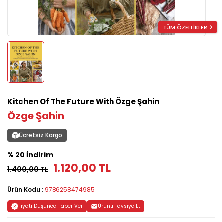
TÜM ÖZELLİKLER
Kitchen Of The Future With Özge Şahin
Özge Şahin
Ücretsiz Kargo
% 20 İndirim
1.120,00 TL
1.400,00 TL
Ürün Kodu :
9786258474985
Fiyatı Düşünce Haber Ver
Ürünü Tavsiye Et