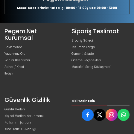
Mesai Saatlerimiz: Hafta içi: 09:00 - 18:00 / Cts: 09:00 - 13:00
Pegem.Net
Sipariş Teslimat
Kurumsal
Sipariş Süreci
Hakkımızda
Teslimat Kargo
Yazarımız Olun
Garanti & İade
Banka Hesapları
Ödeme Seçenekleri
Adres / Kroki
Mesafeli Satış Sözleşmesi
İletişim
Güvenlik Gizlilik
BIZI TAKIP EDIN
Gizlilik İlkeleri
Kişisel Verilen Korunması
Kullanım Şartları
Kredi Kartı Güvenliği