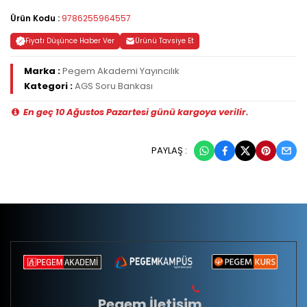
Ürün Kodu :
9786255964557
Fiyatı Düşünce Haber Ver
Ürünü Tavsiye Et
Marka :
Pegem Akademi Yayıncılık
Kategori :
AGS Soru Bankası
En geç 10 Ağustos Pazartesi günü kargoya verilir.
PAYLAŞ :
Pegem İletişim