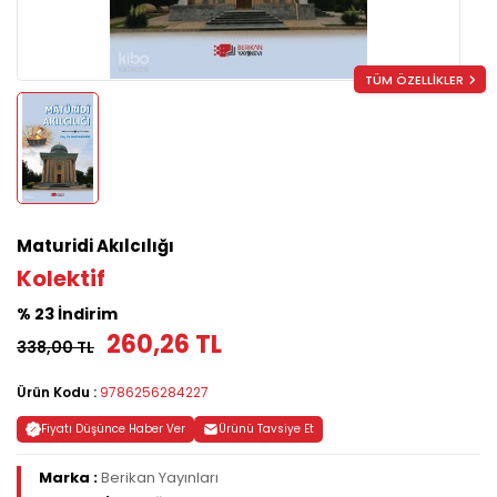
TÜM ÖZELLİKLER
Maturidi Akılcılığı
Kolektif
% 23 İndirim
260,26 TL
338,00 TL
Ürün Kodu :
9786256284227
Fiyatı Düşünce Haber Ver
Ürünü Tavsiye Et
Marka :
Berikan Yayınları