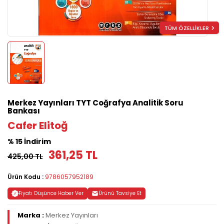
TÜM ÖZELLİKLER
Merkez Yayınları TYT Coğrafya Analitik Soru
Bankası
Cafer Elitoğ
% 15 İndirim
361,25 TL
425,00 TL
Ürün Kodu :
9786057952189
Fiyatı Düşünce Haber Ver
Ürünü Tavsiye Et
Marka :
Merkez Yayınları