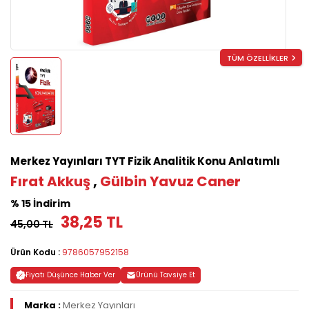
TÜM ÖZELLİKLER
Merkez Yayınları TYT Fizik Analitik Konu Anlatımlı
Fırat Akkuş
,
Gülbin Yavuz Caner
% 15 İndirim
38,25 TL
45,00 TL
Ürün Kodu :
9786057952158
Fiyatı Düşünce Haber Ver
Ürünü Tavsiye Et
Marka :
Merkez Yayınları