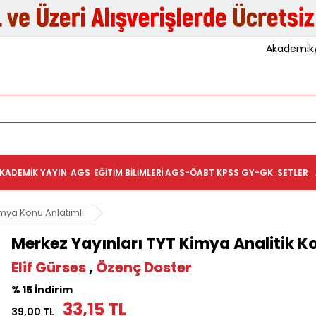
Akademik/K
KADEMIK YAYIN
AGS
EĞITIM BILIMLERI
AGS-ÖABT
KPSS GY-GK
SETLER
imya Konu Anlatımlı
Merkez Yayınları TYT Kimya Analitik K
Elif Gürses
,
Özenç Doster
% 15 İndirim
33,15 TL
39,00 TL