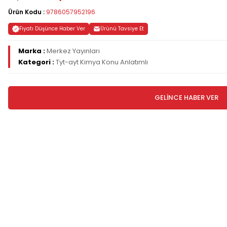
Ürün Kodu :
9786057952196
Fiyatı Düşünce Haber Ver
Ürünü Tavsiye Et
Marka :
Merkez Yayınları
Kategori :
Tyt-ayt Kimya Konu Anlatımlı
GELİNCE HABER VER