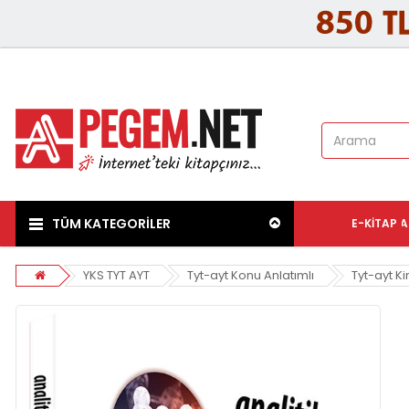
TÜM KATEGORİLER
E-KITAP
A
YKS TYT AYT
Tyt-ayt Konu Anlatımlı
Tyt-ayt K