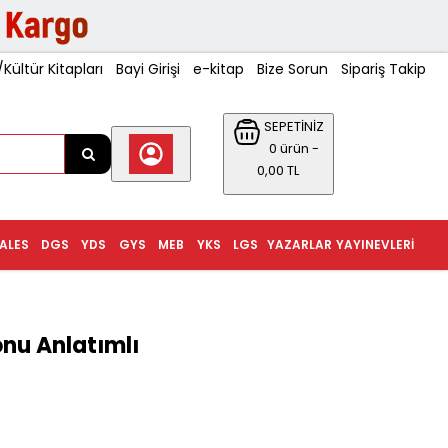
ültür Kitapları
Bayi Girişi
e-kitap
Bize Sorun
Sipariş Takip
SEPETİNİZ
0 ürün -
0,00 TL
ALES
DGS
YDS
GYS
MEB
YKS
LGS
YAZARLAR
YAYINEVLERI
onu Anlatımlı