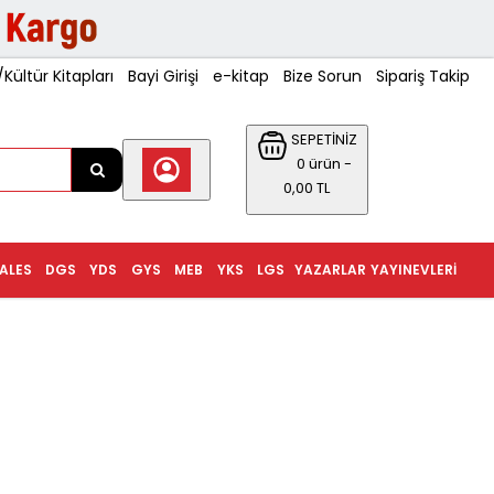
ültür Kitapları
Bayi Girişi
e-kitap
Bize Sorun
Sipariş Takip
SEPETİNİZ
0 ürün -
0,00 TL
ALES
DGS
YDS
GYS
MEB
YKS
LGS
YAZARLAR
YAYINEVLERI