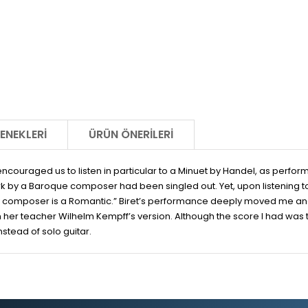
ENEKLERI
ÜRÜN ÖNERILERI
 encouraged us to listen in particular to a Minuet by Handel, as perfor
work by a Baroque composer had been singled out. Yet, upon listening t
 composer is a Romantic.” Biret’s performance deeply moved me and 
her teacher Wilhelm Kempff’s version. Although the score I had was th
nstead of solo guitar.