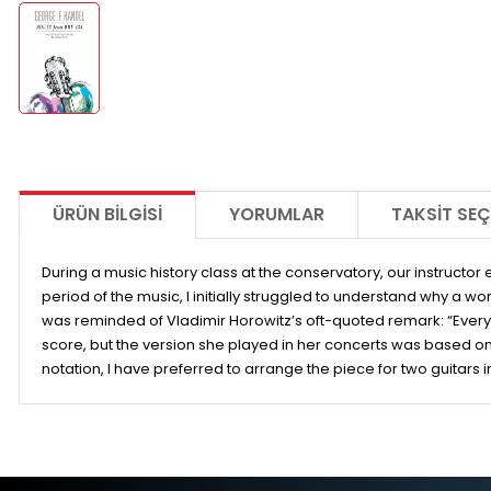
ÜRÜN BILGISI
YORUMLAR
TAKSIT SEÇ
During a music history class at the conservatory, our instructor
period of the music, I initially struggled to understand why a 
was reminded of Vladimir Horowitz’s oft-quoted remark: “Every
score, but the version she played in her concerts was based on 
notation, I have preferred to arrange the piece for two guitars i