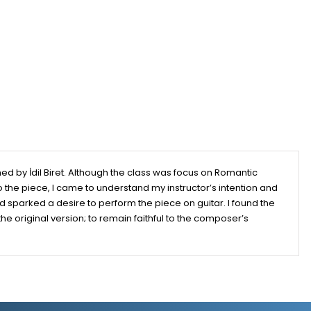
med by İdil Biret. Although the class was focus on Romantic
o the piece, I came to understand my instructor’s intention and
sparked a desire to perform the piece on guitar. I found the
e original version; to remain faithful to the composer’s