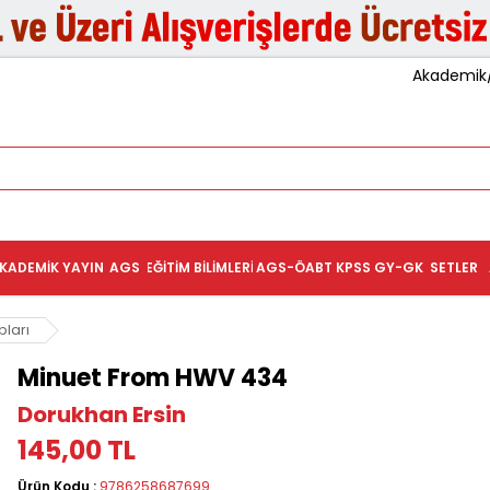
Akademik/K
KADEMIK YAYIN
AGS
EĞITIM BILIMLERI
AGS-ÖABT
KPSS GY-GK
SETLER
pları
Minuet From HWV 434
Dorukhan Ersin
145,00 TL
Ürün Kodu :
9786258687699