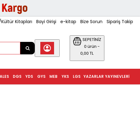
ültür Kitapları
Bayi Girişi
e-kitap
Bize Sorun
Sipariş Takip
SEPETİNİZ
0 ürün -
0,00 TL
ALES
DGS
YDS
GYS
MEB
YKS
LGS
YAZARLAR
YAYINEVLERI