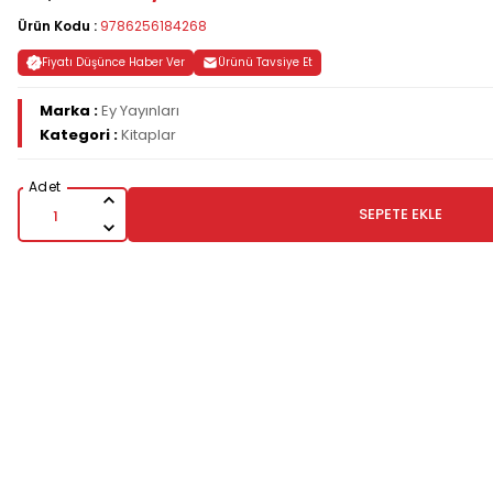
Ürün Kodu :
9786256184268
Fiyatı Düşünce Haber Ver
Ürünü Tavsiye Et
Marka :
Ey Yayınları
Kategori :
Kitaplar
SEPETE EKLE