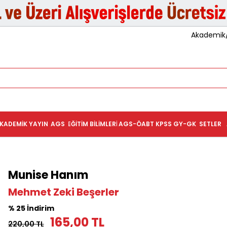
Akademik/K
KADEMIK YAYIN
AGS
EĞITIM BILIMLERI
AGS-ÖABT
KPSS GY-GK
SETLER
Munise Hanım
Mehmet Zeki Beşerler
% 25 İndirim
165,00 TL
220,00 TL