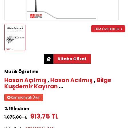
TÜM ÖZELLİKLER
Müzik Öğretimi
Hasan Açılmış
,
Hasan Acılmış
,
Bilge
Kuşdemir Kayıran
...
Kampanyalı Ürün
% 15 İndirim
913,75 TL
1.075,00 TL