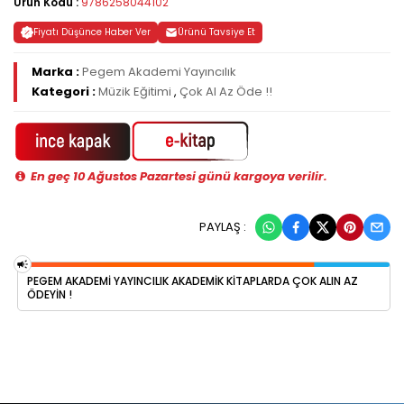
Ürün Kodu :
9786258044102
Fiyatı Düşünce Haber Ver
Ürünü Tavsiye Et
Marka :
Pegem Akademi Yayıncılık
Kategori :
Müzik Eğitimi
,
Çok Al Az Öde !!
En geç 10 Ağustos Pazartesi günü kargoya verilir.
PAYLAŞ :
PEGEM AKADEMI YAYINCILIK AKADEMIK KITAPLARDA ÇOK ALIN AZ
ÖDEYIN !