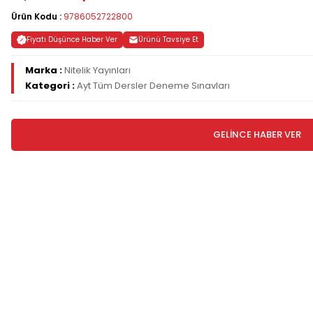
Ürün Kodu :
9786052722800
Fiyatı Düşünce Haber Ver
Ürünü Tavsiye Et
Marka :
Nitelik Yayınları
Kategori :
Ayt Tüm Dersler Deneme Sınavları
GELİNCE HABER VER