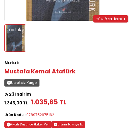
TÜM ÖZELLİKLER
Nutuk
Mustafa Kemal Atatürk
Ücretsiz Kargo
% 23 İndirim
1.035,65 TL
1.345,00 TL
Ürün Kodu :
9789752675162
Fiyatı Düşünce Haber Ver
Ürünü Tavsiye Et