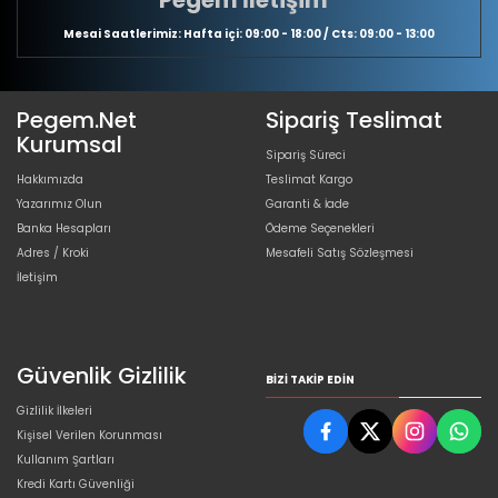
Mesai Saatlerimiz: Hafta içi: 09:00 - 18:00 / Cts: 09:00 - 13:00
Pegem.Net
Sipariş Teslimat
Kurumsal
Sipariş Süreci
Hakkımızda
Teslimat Kargo
Yazarımız Olun
Garanti & İade
Banka Hesapları
Ödeme Seçenekleri
Adres / Kroki
Mesafeli Satış Sözleşmesi
İletişim
Güvenlik Gizlilik
BIZI TAKIP EDIN
Gizlilik İlkeleri
Kişisel Verilen Korunması
Kullanım Şartları
Kredi Kartı Güvenliği