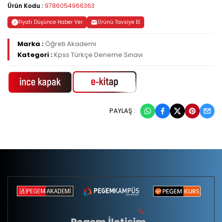
Ürün Kodu :
9786054966363
Fiyatı Düşünce Haber Ver
Ürünü Tavsiye Et
Marka :
Öğreti Akademi
Kategori :
Kpss Türkçe Deneme Sınavı
PAYLAŞ :
Pegem İletişim