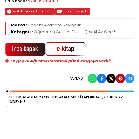
Ürün Kodu :
9786052419700
Fiyatı Düşünce Haber Ver
Ürünü Tavsiye Et
Marka :
Pegem Akademi Yayıncılık
Kategori :
Öğretmen Gelişim Dizisi
,
Çok Al Az Öde !!
En geç 10 Ağustos Pazartesi günü kargoya verilir.
PAYLAŞ :
PEGEM AKADEMI YAYINCILIK AKADEMIK KITAPLARDA ÇOK ALIN AZ
ÖDEYIN !