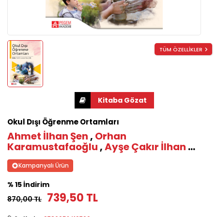
TÜM ÖZELLİKLER
Okul Dışı Öğrenme Ortamları
Ahmet İlhan Şen
,
Orhan
Karamustafaoğlu
,
Ayşe Çakır İlhan
...
Kampanyalı Ürün
% 15 İndirim
739,50 TL
870,00 TL