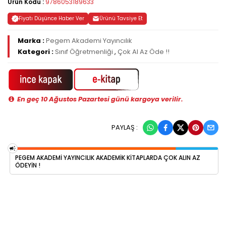
Ürün Kodu :
9786053189633
Fiyatı Düşünce Haber Ver
Ürünü Tavsiye Et
Marka :
Pegem Akademi Yayıncılık
Kategori :
Sınıf Öğretmenliği
,
Çok Al Az Öde !!
En geç 10 Ağustos Pazartesi günü kargoya verilir.
PAYLAŞ :
PEGEM AKADEMI YAYINCILIK AKADEMIK KITAPLARDA ÇOK ALIN AZ
ÖDEYIN !