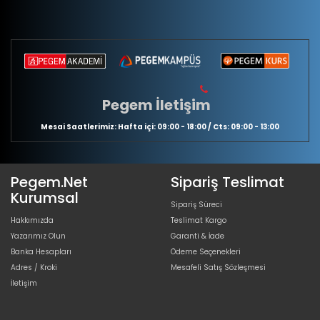
Pegem İletişim
Mesai Saatlerimiz: Hafta içi: 09:00 - 18:00 / Cts: 09:00 - 13:00
Pegem.Net
Sipariş Teslimat
Kurumsal
Sipariş Süreci
Hakkımızda
Teslimat Kargo
Yazarımız Olun
Garanti & İade
Banka Hesapları
Ödeme Seçenekleri
Adres / Kroki
Mesafeli Satış Sözleşmesi
İletişim