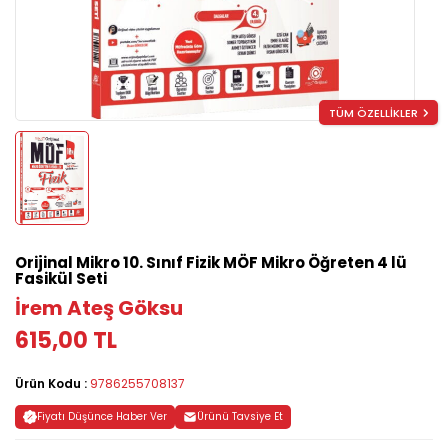
TÜM ÖZELLİKLER
Orijinal Mikro 10. Sınıf Fizik MÖF Mikro Öğreten 4 lü
Fasikül Seti
İrem Ateş Göksu
615,00 TL
Ürün Kodu :
9786255708137
Fiyatı Düşünce Haber Ver
Ürünü Tavsiye Et