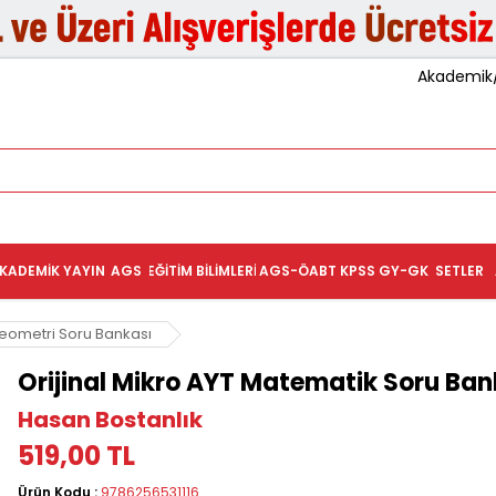
Akademik/K
KADEMIK YAYIN
AGS
EĞITIM BILIMLERI
AGS-ÖABT
KPSS GY-GK
SETLER
Geometri Soru Bankası
Orijinal Mikro AYT Matematik Soru Ban
Hasan Bostanlık
519,00 TL
Ürün Kodu :
9786256531116