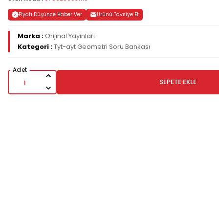
Fiyatı Düşünce Haber Ver
Ürünü Tavsiye Et
Marka :
Orijinal Yayınları
Kategori :
Tyt-ayt Geometri Soru Bankası
SEPETE EKLE