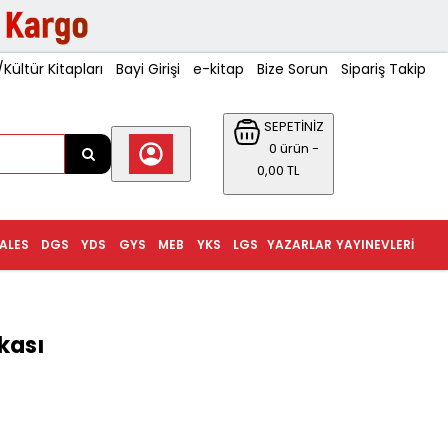
ültür Kitapları
Bayi Girişi
e-kitap
Bize Sorun
Sipariş Takip
SEPETİNİZ
0 ürün -
0,00 TL
ALES
DGS
YDS
GYS
MEB
YKS
LGS
YAZARLAR
YAYINEVLERI
kası