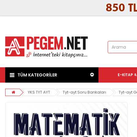
TÜM KATEGORİLER
E-KITAP
A
YKS TYT AYT
Tyt-ayt Soru Bankaları
Tyt-ayt 