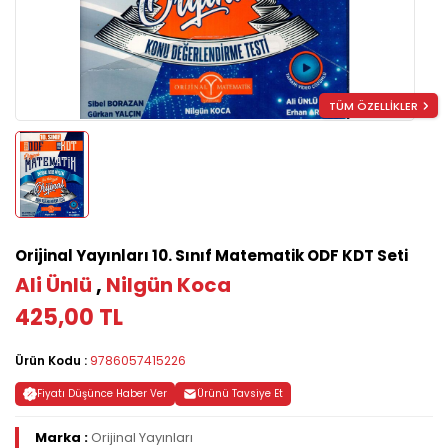
TÜM ÖZELLİKLER
Orijinal Yayınları 10. Sınıf Matematik ODF KDT Seti
Ali Ünlü
,
Nilgün Koca
425,00 TL
Ürün Kodu :
9786057415226
Fiyatı Düşünce Haber Ver
Ürünü Tavsiye Et
Marka :
Orijinal Yayınları