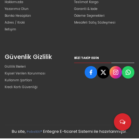
Hakkımızda
Teslimat Kargo
Yazarımız Olun
Garanti & İade
Banka Hesapları
Ödeme Seçenekleri
Adres / Kroki
Mesafeli Satış Sözleşmesi
İletişim
Güvenlik Gizlilik
BIZI TAKIP EDIN
Gizlilik İlkeleri
Kişisel Verilen Korunması
Kullanım Şartları
Kredi Kartı Güvenliği
Bu site,
Entegre E-ticaret Sistemi ile hazırlanmıştır.
PobolEti®