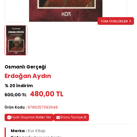
TÜM ÖZELLİKLER
Osmanlı Gerçeği
Erdoğan Aydın
% 20 İndirim
480,00 TL
600,00 TL
Ürün Kodu :
9786257392648
Fiyatı Düşünce Haber Ver
Ürünü Tavsiye Et
Marka :
Kor Kitap