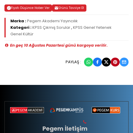
Fiyatı Düşünce Haber Ver
Ürünü Tavsiye Et
Marka :
Pegem Akademi Yayıncılık
Kategori :
KPSS Çıkmış Sorular
,
KPSS Genel Yetenek
Genel Kültür
En geç 10 Ağustos Pazartesi günü kargoya verilir.
PAYLAŞ :
Pegem İletişim