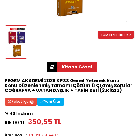
TÜM ÖZELLİKLER
PEGEM AKADEMİ 2026 KPSS Genel Yetenek Konu
Konu Düzenlenmiş Tamamı Çözümlü Çıkmış Sorular
COĞRAFYA + VATANDAŞLIK + TARİH Seti (3.Kitap)
Paket İçeriği
Yeni Ürün
% 43 İndirim
350,55 TL
615,00 TL
Ürün Kodu :
9780202504407