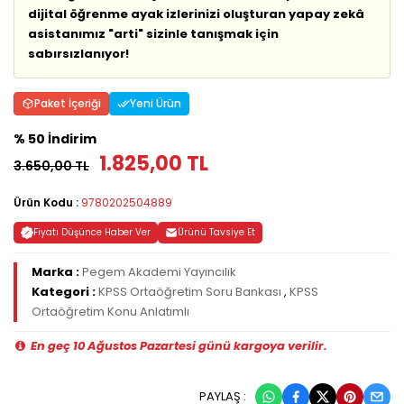
dijital öğrenme ayak izlerinizi oluşturan yapay zekâ
asistanımız "arti" sizinle tanışmak için
sabırsızlanıyor!
Paket İçeriği
Yeni Ürün
% 50 İndirim
1.825,00 TL
3.650,00 TL
Ürün Kodu :
9780202504889
Fiyatı Düşünce Haber Ver
Ürünü Tavsiye Et
Marka :
Pegem Akademi Yayıncılık
Kategori :
KPSS Ortaöğretim Soru Bankası
,
KPSS
Ortaöğretim Konu Anlatımlı
En geç 10 Ağustos Pazartesi günü kargoya verilir.
PAYLAŞ :