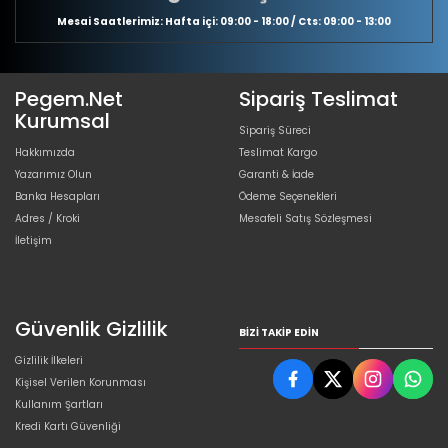
Mesai Saatlerimiz: Hafta içi: 09:00 - 18:00 / Cts: 09:00 - 13:00
Pegem.Net
Sipariş Teslimat
Kurumsal
Sipariş Süreci
Hakkımızda
Teslimat Kargo
Yazarımız Olun
Garanti & İade
Banka Hesapları
Ödeme Seçenekleri
Adres / Kroki
Mesafeli Satış Sözleşmesi
İletişim
Güvenlik Gizlilik
BIZI TAKIP EDIN
Gizlilik İlkeleri
Kişisel Verilen Korunması
Kullanım Şartları
Kredi Kartı Güvenliği