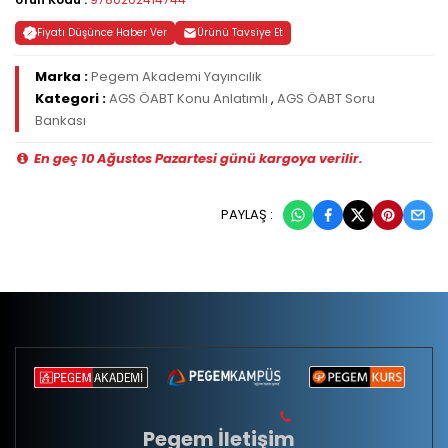
Fiyatı Düşünce Haber Ver
Ürünü Tavsiye Et
Marka :
Pegem Akademi Yayıncılık
Kategori :
AGS ÖABT Konu Anlatımlı
,
AGS ÖABT Soru
Bankası
En geç 10 Ağustos Pazartesi günü kargoya verilir.
PAYLAŞ :
Pegem İletişim