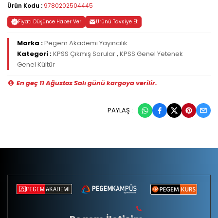
Ürün Kodu :
9780202504445
Fiyatı Düşünce Haber Ver
Ürünü Tavsiye Et
Marka :
Pegem Akademi Yayıncılık
Kategori :
KPSS Çıkmış Sorular
,
KPSS Genel Yetenek
Genel Kültür
En geç 11 Ağustos Salı günü kargoya verilir.
PAYLAŞ :