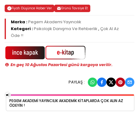
Fiyatı Düşünce Haber Ver
Ürünü Tavsiye Et
Marka :
Pegem Akademi Yayıncılık
Kategori :
Psikolojik Danışma Ve Rehberlik
,
Çok Al Az
Öde !!
En geç 10 Ağustos Pazartesi günü kargoya verilir.
PAYLAŞ :
PEGEM AKADEMI YAYINCILIK AKADEMIK KITAPLARDA ÇOK ALIN AZ
ÖDEYIN !