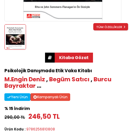
TÜM ÖZELLİKLER
Psikolojik Danışmada Etik Vaka Kitabı
M.Engin Deniz
,
Begüm Satıcı
,
Burcu
Bayraktar
...
Yeni Ürün
Kampanyalı Ürün
% 15 İndirim
246,50 TL
290,00 TL
Ürün Kodu :
9786256810808