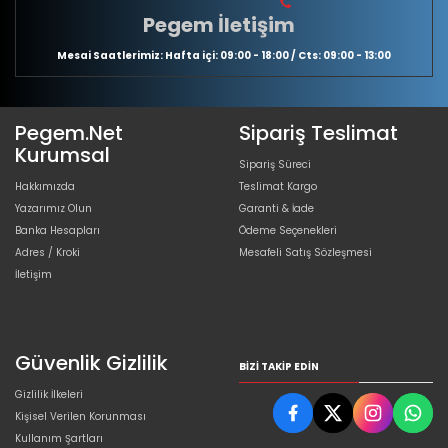
Pegem İletişim
Mesai Saatlerimiz: Hafta içi: 09:00 - 18:00 / Cts: 09:00 - 13:00
Pegem.Net
Sipariş Teslimat
Kurumsal
Sipariş Süreci
Hakkımızda
Teslimat Kargo
Yazarımız Olun
Garanti & İade
Banka Hesapları
Ödeme Seçenekleri
Adres / Kroki
Mesafeli Satış Sözleşmesi
İletişim
Güvenlik Gizlilik
BIZI TAKIP EDIN
Gizlilik İlkeleri
Kişisel Verilen Korunması
Kullanım Şartları