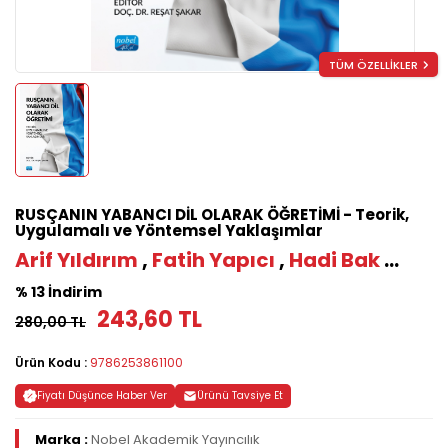
TÜM ÖZELLİKLER
RUSÇANIN YABANCI DİL OLARAK ÖĞRETİMİ - Teorik,
Uygulamalı ve Yöntemsel Yaklaşımlar
Arif Yıldırım
,
Fatih Yapıcı
,
Hadi Bak
...
% 13 İndirim
243,60 TL
280,00 TL
Ürün Kodu :
9786253861100
Fiyatı Düşünce Haber Ver
Ürünü Tavsiye Et
Marka :
Nobel Akademik Yayıncılık