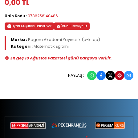
0,00 TL
Ürün Kodu :
9786256140486
Fiyatı Düşünce Haber Ver
Ürünü Tavsiye Et
Marka :
Pegem Akademi Yayıncılık (e-kitap)
Kategori :
Matematik Eğitimi
En geç 10 Ağustos Pazartesi günü kargoya verilir.
PAYLAŞ :