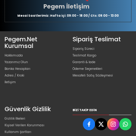
Pegem İletişim
Mesai Saatlerimiz: Hafta içi: 09:00 - 18:00 / Cts: 09:00 - 13:00
Pegem.Net
Sipariş Teslimat
Kurumsal
Sipariş Süreci
Hakkımızda
Teslimat Kargo
Yazarımız Olun
Garanti & İade
Banka Hesapları
Ödeme Seçenekleri
Adres / Kroki
Mesafeli Satış Sözleşmesi
İletişim
Güvenlik Gizlilik
BIZI TAKIP EDIN
Gizlilik İlkeleri
Kişisel Verilen Korunması
Kullanım Şartları