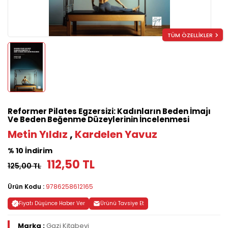
TÜM ÖZELLİKLER
Reformer Pilates Egzersizi: Kadınların Beden İmajı
Ve Beden Beğenme Düzeylerinin İncelenmesi
Metin Yıldız
,
Kardelen Yavuz
% 10 İndirim
112,50 TL
125,00 TL
Ürün Kodu :
9786258612165
Fiyatı Düşünce Haber Ver
Ürünü Tavsiye Et
Marka :
Gazi Kitabevi