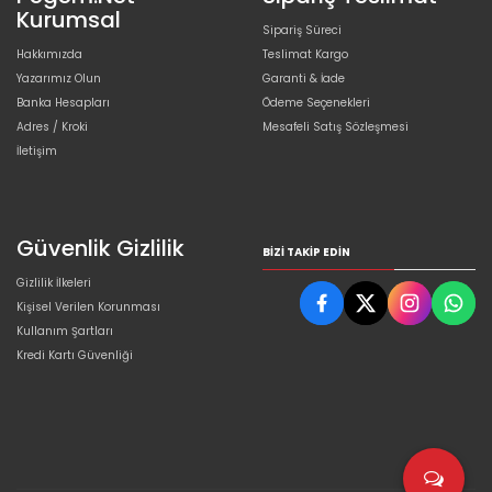
Kurumsal
Sipariş Süreci
Hakkımızda
Teslimat Kargo
Yazarımız Olun
Garanti & İade
Banka Hesapları
Ödeme Seçenekleri
Adres / Kroki
Mesafeli Satış Sözleşmesi
İletişim
Güvenlik Gizlilik
BIZI TAKIP EDIN
Gizlilik İlkeleri
Kişisel Verilen Korunması
Kullanım Şartları
Kredi Kartı Güvenliği