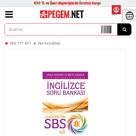
YKS TYT AYT
Yks Fırsatları