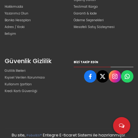
Hakkımızda
Teslimat Kargo
Yazarımız Olun
Garanti & İade
Banka Hesapları
Ödeme Seçenekleri
Adres / Kroki
Mesafeli Satış Sözleşmesi
İletişim
Güvenlik Gizlilik
BIZI TAKIP EDIN
Gizlilik İlkeleri
Kişisel Verilen Korunması
Kullanım Şartları
Kredi Kartı Güvenliği
Bu site,
Entegre E-ticaret Sistemi ile hazırlanmıştır.
PobolEti®