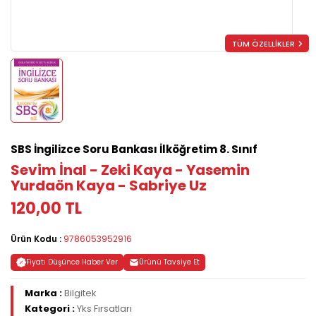
TÜM ÖZELLİKLER
SBS İngilizce Soru Bankası İlköğretim 8. Sınıf
Sevim İnal - Zeki Kaya - Yasemin
Yurdaön Kaya - Sabriye Uz
120,00 TL
Ürün Kodu :
9786053952916
Fiyatı Düşünce Haber Ver
Ürünü Tavsiye Et
Marka :
Bilgitek
Kategori :
Yks Fırsatları