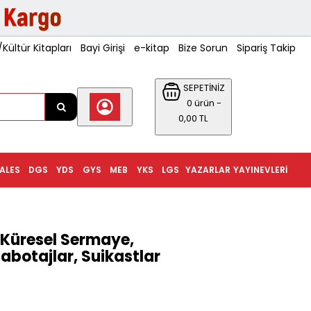
ültür Kitapları
Bayi Girişi
e-kitap
Bize Sorun
Sipariş Takip
SEPETİNİZ
0 ürün -
0,00 TL
ALES
DGS
YDS
GYS
MEB
YKS
LGS
YAZARLAR
YAYINEVLERI
 Küresel Sermaye,
abotajlar, Suikastlar