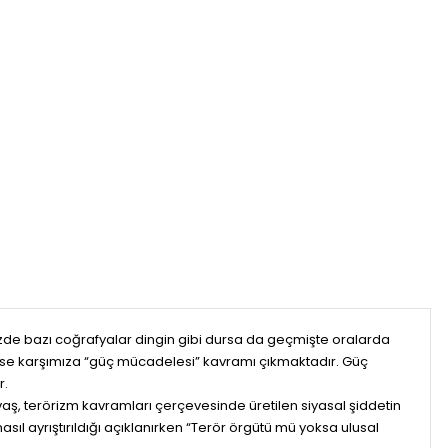
zde bazı coğrafyalar dingin gibi dursa da geçmişte oralarda
tilirse karşımıza “güç mücadelesi” kavramı çıkmaktadır. Güç
r.
avaş, terörizm kavramları çerçevesinde üretilen siyasal şiddetin
asıl ayrıştırıldığı açıklanırken “Terör örgütü mü yoksa ulusal