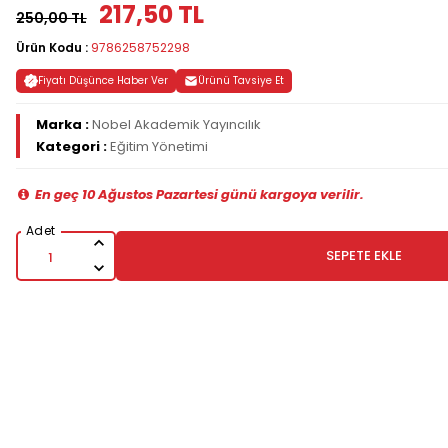
217,50 TL
250,00 TL
Ürün Kodu :
9786258752298
Fiyatı Düşünce Haber Ver
Ürünü Tavsiye Et
Marka :
Nobel Akademik Yayıncılık
Kategori :
Eğitim Yönetimi
En geç 10 Ağustos Pazartesi günü kargoya verilir.
SEPETE EKLE