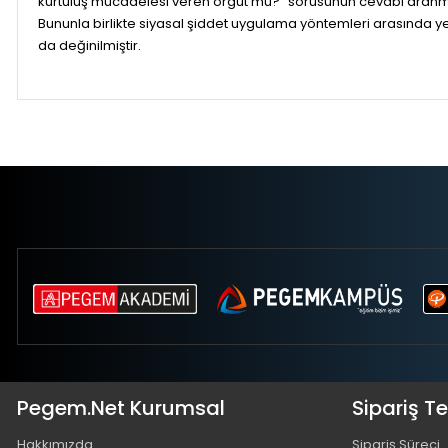
kurtuluş mücadelesi veren örgüt mü?” sorusunun cevabı aranmış
Bununla birlikte siyasal şiddet uygulama yöntemleri arasında ye
da değinilmiştir.
Pegem.Net Kurumsal
Sipariş T
Hakkımızda
Sipariş Süreci