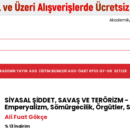
Akademik/K
KADEMIK YAYIN
AGS
EĞITIM BILIMLERI
AGS-ÖABT
KPSS GY-GK
SETLER
SİYASAL ŞİDDET, SAVAŞ VE TERÖRİZM -
Emperyalizm, Sömürgecilik, Örgütler, S
Ali Fuat Gökçe
% 13 İndirim