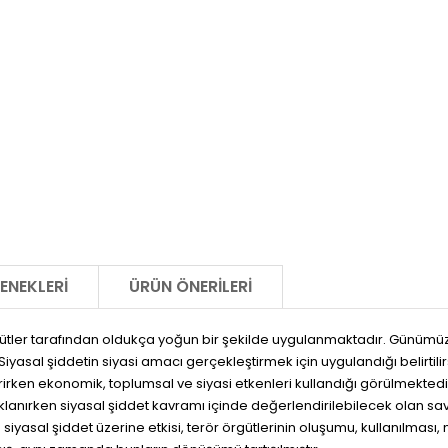
ENEKLERI
ÜRÜN ÖNERILERI
rgütler tarafından oldukça yoğun bir şekilde uygulanmaktadır. Günümü
r. Siyasal şiddetin siyasi amacı gerçekleştirmek için uygulandığı belir
rirken ekonomik, toplumsal ve siyasi etkenleri kullandığı görülmektedi
açıklanırken siyasal şiddet kavramı içinde değerlendirilebilecek olan s
iyasal şiddet üzerine etkisi, terör örgütlerinin oluşumu, kullanılması, n