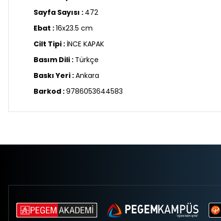
Sayfa Sayısı :
472
Ebat :
16x23.5 cm
Cilt Tipi :
İNCE KAPAK
Basım Dili :
Türkçe
Baskı Yeri :
Ankara
Barkod :
9786053644583