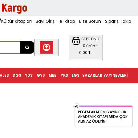
ültür Kitapları
Bayi Girişi
e-kitap
Bize Sorun
Sipariş Takip
SEPETİNİZ
0 ürün -
0,00 TL
ALES
DGS
YDS
GYS
MEB
YKS
LGS
YAZARLAR
YAYINEVLERI
PEGEM AKADEMI YAYINCILIK
AKADEMIK KITAPLARDA ÇOK
ALIN AZ ÖDEYIN !