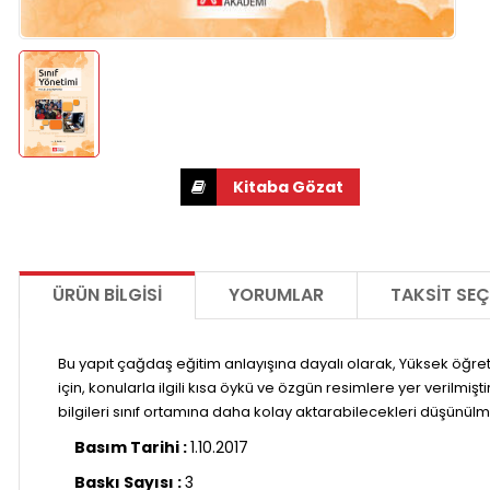
ÜRÜN BILGISI
YORUMLAR
TAKSIT SEÇ
Bu yapıt çağdaş eğitim anlayışına dayalı olarak, Yüksek öğreti
için, konularla ilgili kısa öykü ve özgün resimlere yer verilmi
bilgileri sınıf ortamına daha kolay aktarabilecekleri düşünülm
Basım Tarihi :
1.10.2017
Baskı Sayısı :
3