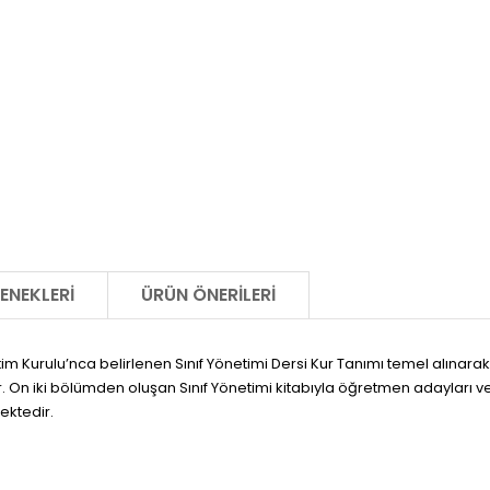
ENEKLERI
ÜRÜN ÖNERILERI
m Kurulu’nca belirlenen Sınıf Yönetimi Dersi Kur Tanımı temel alınarak 
ştir. On iki bölümden oluşan Sınıf Yönetimi kitabıyla öğretmen adayları 
ektedir.