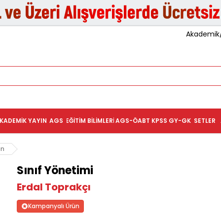
Akademik/K
KADEMIK YAYIN
AGS
EĞITIM BILIMLERI
AGS-ÖABT
KPSS GY-GK
SETLER
on
Sınıf Yönetimi
Erdal Toprakçı
Kampanyalı Ürün