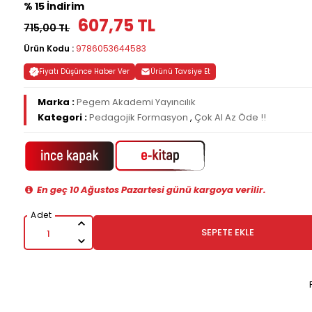
% 15 İndirim
607,75 TL
715,00 TL
Ürün Kodu :
9786053644583
Fiyatı Düşünce Haber Ver
Ürünü Tavsiye Et
Marka :
Pegem Akademi Yayıncılık
Kategori :
Pedagojik Formasyon
,
Çok Al Az Öde !!
En geç 10 Ağustos Pazartesi günü kargoya verilir.
SEPETE EKLE