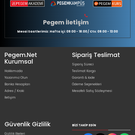
Pegem İletişim
Mesai Saatlerimiz: Hafta içi: 09:00 - 18:00 / Cts: 09:00 - 13:00
Pegem.Net
Sipariş Teslimat
Kurumsal
Sipariş Süreci
Hakkımızda
Teslimat Kargo
Yazarımız Olun
Garanti & İade
Banka Hesapları
Ödeme Seçenekleri
Adres / Kroki
Mesafeli Satış Sözleşmesi
İletişim
Güvenlik Gizlilik
BIZI TAKIP EDIN
Gizlilik İlkeleri