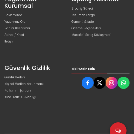
Kurumsal
Sipariş Süreci
Hakkımızda
Teslimat Kargo
Yazarımız Olun
Garanti & İade
Banka Hesapları
Ödeme Seçenekleri
Adres / Kroki
Mesafeli Satış Sözleşmesi
İletişim
Güvenlik Gizlilik
BIZI TAKIP EDIN
Gizlilik İlkeleri
Kişisel Verilen Korunması
Kullanım Şartları
Kredi Kartı Güvenliği