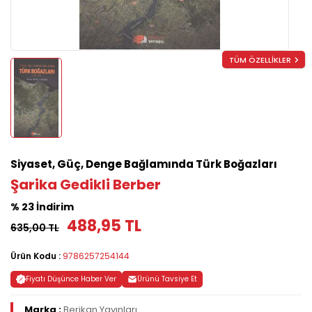
TÜM ÖZELLİKLER
Siyaset, Güç, Denge Bağlamında Türk Boğazları
Şarika Gedikli Berber
% 23 İndirim
488,95 TL
635,00 TL
Ürün Kodu :
9786257254144
Fiyatı Düşünce Haber Ver
Ürünü Tavsiye Et
Marka :
Berikan Yayınları