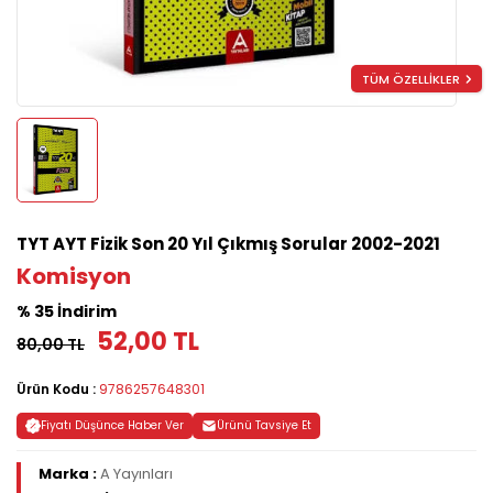
TÜM ÖZELLİKLER
TYT AYT Fizik Son 20 Yıl Çıkmış Sorular 2002-2021
Komisyon
% 35 İndirim
52,00 TL
80,00 TL
Ürün Kodu :
9786257648301
Fiyatı Düşünce Haber Ver
Ürünü Tavsiye Et
Marka :
A Yayınları