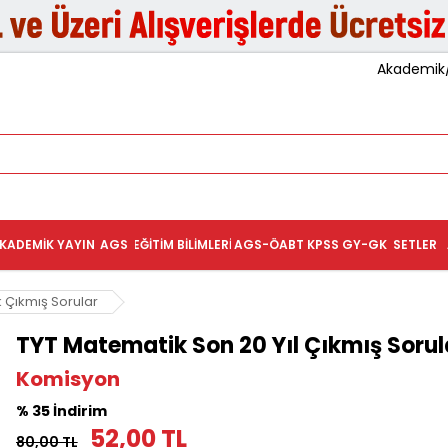
Akademik/K
KADEMIK YAYIN
AGS
EĞITIM BILIMLERI
AGS-ÖABT
KPSS GY-GK
SETLER
 Çıkmış Sorular
TYT Matematik Son 20 Yıl Çıkmış Soru
Komisyon
% 35 İndirim
52,00 TL
80,00 TL