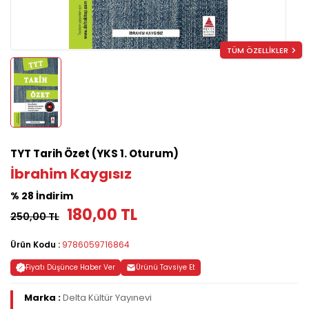
TÜM ÖZELLİKLER
TYT Tarih Özet (YKS 1. Oturum)
İbrahim Kaygısız
% 28 İndirim
180,00 TL
250,00 TL
Ürün Kodu :
9786059716864
Fiyatı Düşünce Haber Ver
Ürünü Tavsiye Et
Marka :
Delta Kültür Yayınevi