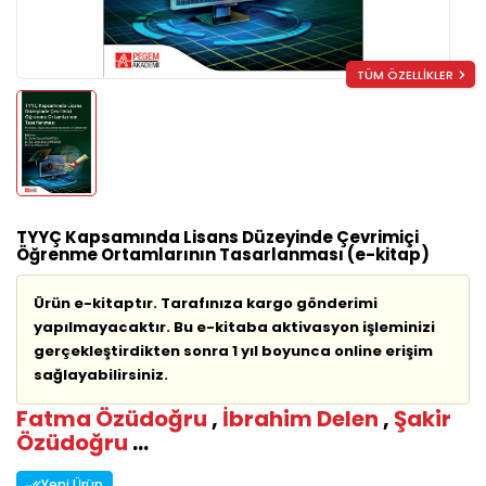
TÜM ÖZELLİKLER
TYYÇ Kapsamında Lisans Düzeyinde Çevrimiçi
Öğrenme Ortamlarının Tasarlanması (e-kitap)
Ürün e-kitaptır. Tarafınıza kargo gönderimi
yapılmayacaktır. Bu e-kitaba aktivasyon işleminizi
gerçekleştirdikten sonra 1 yıl boyunca online erişim
sağlayabilirsiniz.
Fatma Özüdoğru
,
İbrahim Delen
,
Şakir
Özüdoğru
...
Yeni Ürün