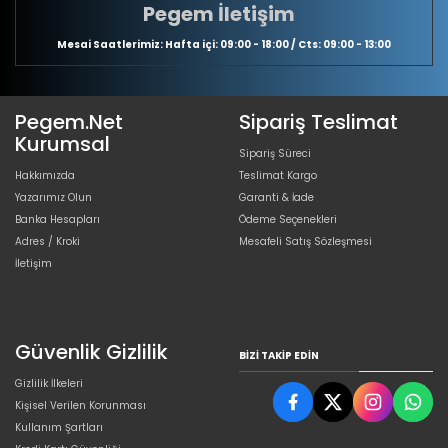
Pegem İletişim
Mesai Saatlerimiz: Hafta içi: 09:00 - 18:00 / Cts: 09:00 - 13:00
Pegem.Net
Sipariş Teslimat
Kurumsal
Sipariş Süreci
Hakkımızda
Teslimat Kargo
Yazarımız Olun
Garanti & İade
Banka Hesapları
Ödeme Seçenekleri
Adres / Kroki
Mesafeli Satış Sözleşmesi
İletişim
Güvenlik Gizlilik
BIZI TAKIP EDIN
Gizlilik İlkeleri
Kişisel Verilen Korunması
Kullanım Şartları