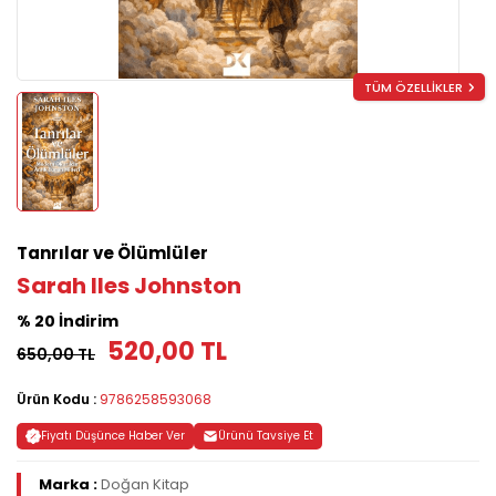
TÜM ÖZELLİKLER
Tanrılar ve Ölümlüler
Sarah Iles Johnston
% 20 İndirim
520,00 TL
650,00 TL
Ürün Kodu :
9786258593068
Fiyatı Düşünce Haber Ver
Ürünü Tavsiye Et
Marka :
Doğan Kitap