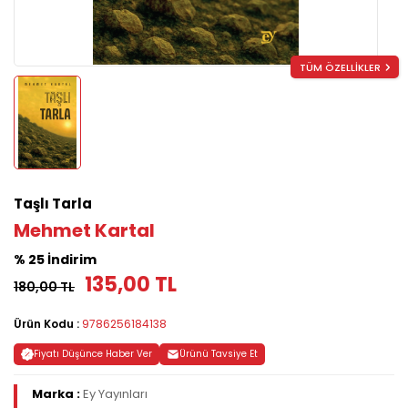
TÜM ÖZELLİKLER
Taşlı Tarla
Mehmet Kartal
% 25 İndirim
135,00 TL
180,00 TL
Ürün Kodu :
9786256184138
Fiyatı Düşünce Haber Ver
Ürünü Tavsiye Et
Marka :
Ey Yayınları