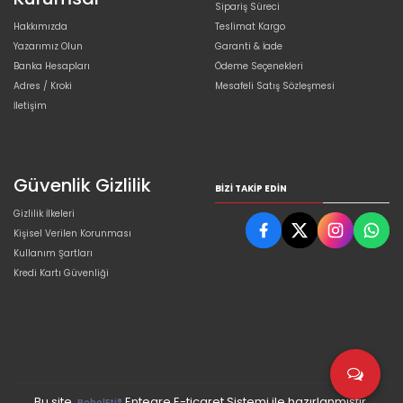
Sipariş Süreci
Hakkımızda
Teslimat Kargo
Yazarımız Olun
Garanti & İade
Banka Hesapları
Ödeme Seçenekleri
Adres / Kroki
Mesafeli Satış Sözleşmesi
İletişim
Güvenlik Gizlilik
BIZI TAKIP EDIN
Gizlilik İlkeleri
Kişisel Verilen Korunması
Kullanım Şartları
Kredi Kartı Güvenliği
Bu site,
Entegre E-ticaret Sistemi ile hazırlanmıştır.
PobolEti®