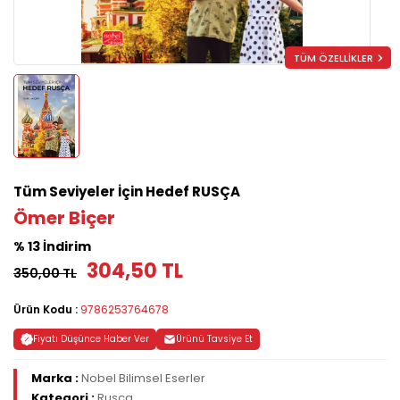
TÜM ÖZELLİKLER
Tüm Seviyeler İçin Hedef RUSÇA
Ömer Biçer
% 13 İndirim
304,50 TL
350,00 TL
Ürün Kodu :
9786253764678
Fiyatı Düşünce Haber Ver
Ürünü Tavsiye Et
Marka :
Nobel Bilimsel Eserler
Kategori :
Rusça