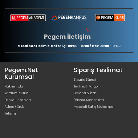
Pegem İletişim
Mesai Saatlerimiz: Hafta içi: 09:00 - 18:00 / Cts: 09:00 - 13:00
Pegem.Net
Sipariş Teslimat
Kurumsal
Sipariş Süreci
Hakkımızda
Teslimat Kargo
Yazarımız Olun
Garanti & İade
Banka Hesapları
Ödeme Seçenekleri
Adres / Kroki
Mesafeli Satış Sözleşmesi
İletişim