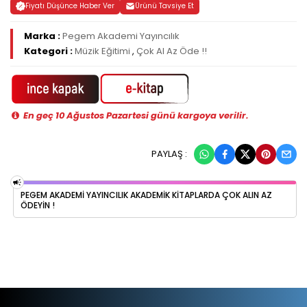
Fiyatı Düşünce Haber Ver
Ürünü Tavsiye Et
Marka :
Pegem Akademi Yayıncılık
Kategori :
Müzik Eğitimi
,
Çok Al Az Öde !!
En geç 10 Ağustos Pazartesi günü kargoya verilir.
PAYLAŞ :
PEGEM AKADEMI YAYINCILIK AKADEMIK KITAPLARDA ÇOK ALIN AZ
ÖDEYIN !