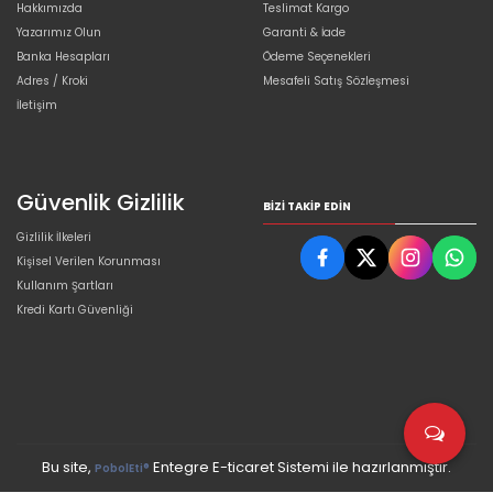
Hakkımızda
Teslimat Kargo
Yazarımız Olun
Garanti & İade
Banka Hesapları
Ödeme Seçenekleri
Adres / Kroki
Mesafeli Satış Sözleşmesi
İletişim
Güvenlik Gizlilik
BIZI TAKIP EDIN
Gizlilik İlkeleri
Kişisel Verilen Korunması
Kullanım Şartları
Kredi Kartı Güvenliği
Bu site,
Entegre E-ticaret Sistemi ile hazırlanmıştır.
PobolEti®