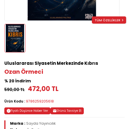
TÜM ÖZELLİKLER
Uluslararası Siyasetin Merkezinde Kıbrıs
Ozan Örmeci
% 20 İndirim
472,00 TL
590,00 TL
Ürün Kodu :
9786259205618
Fiyatı Düşünce Haber Ver
Ürünü Tavsiye Et
Marka :
Sayda Yayıncılık