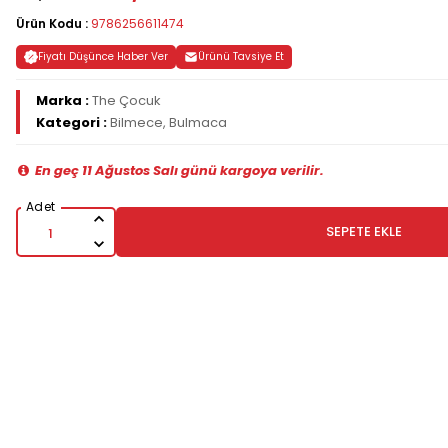
Ürün Kodu :
9786256611474
Fiyatı Düşünce Haber Ver
Ürünü Tavsiye Et
Marka :
The Çocuk
Kategori :
Bilmece, Bulmaca
En geç 11 Ağustos Salı günü kargoya verilir.
SEPETE EKLE