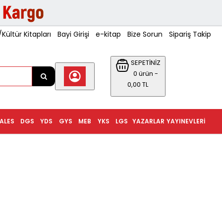
ültür Kitapları
Bayi Girişi
e-kitap
Bize Sorun
Sipariş Takip
SEPETİNİZ
0 ürün -
0,00 TL
ALES
DGS
YDS
GYS
MEB
YKS
LGS
YAZARLAR
YAYINEVLERI