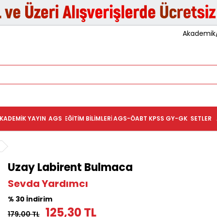
Akademik/K
KADEMIK YAYIN
AGS
EĞITIM BILIMLERI
AGS-ÖABT
KPSS GY-GK
SETLER
Uzay Labirent Bulmaca
Sevda Yardımcı
% 30 İndirim
125,30 TL
179,00 TL