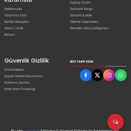
Sipariş Süreci
Hakkımızda
Teslimat Kargo
Yazarımız Olun
Garanti & İade
Banka Hesapları
Ödeme Seçenekleri
Adres / Kroki
Mesafeli Satış Sözleşmesi
İletişim
Güvenlik Gizlilik
BIZI TAKIP EDIN
Gizlilik İlkeleri
Kişisel Verilen Korunması
Kullanım Şartları
Kredi Kartı Güvenliği
Bu site,
Entegre E-ticaret Sistemi ile hazırlanmıştır.