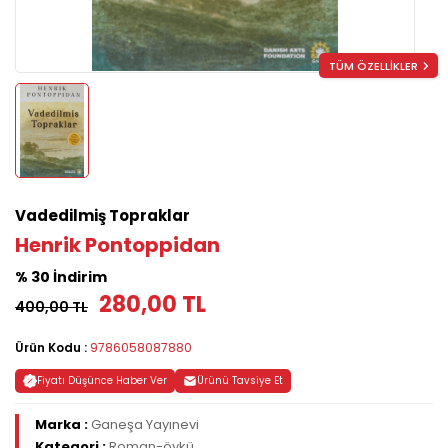
TÜM ÖZELLİKLER
Vadedilmiş Topraklar
Henrik Pontoppidan
% 30 İndirim
280,00 TL
400,00 TL
Ürün Kodu :
9786058087880
Fiyatı Düşünce Haber Ver
Ürünü Tavsiye Et
Marka :
Ganeşa Yayınevi
Kategori :
Roman-öykü