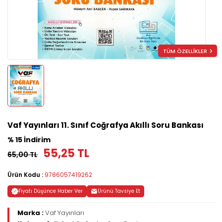
TÜM ÖZELLİKLER
Vaf Yayınları 11. Sınıf Coğrafya Akıllı Soru Bankası
% 15 İndirim
55,25 TL
65,00 TL
Ürün Kodu :
9786057419262
Fiyatı Düşünce Haber Ver
Ürünü Tavsiye Et
Marka :
Vaf Yayınları