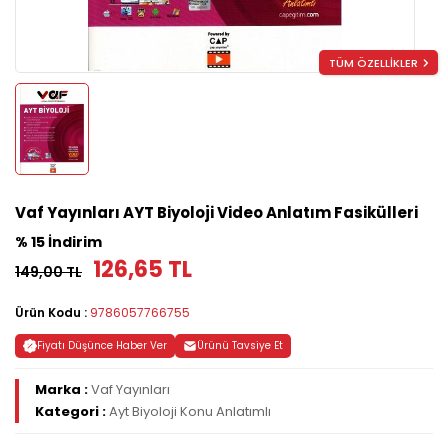
TÜM ÖZELLİKLER
Vaf Yayınları AYT Biyoloji Video Anlatım Fasikülleri
% 15 İndirim
126,65 TL
149,00 TL
Ürün Kodu :
9786057766755
Fiyatı Düşünce Haber Ver
Ürünü Tavsiye Et
Marka :
Vaf Yayınları
Kategori :
Ayt Biyoloji Konu Anlatımlı