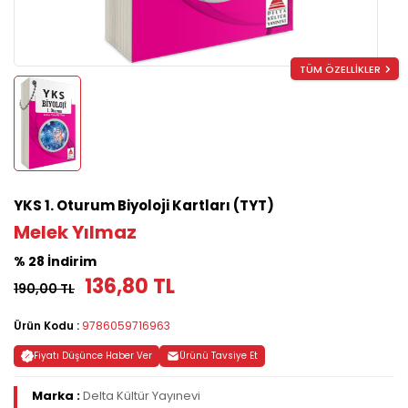
TÜM ÖZELLİKLER
YKS 1. Oturum Biyoloji Kartları (TYT)
Melek Yılmaz
% 28 İndirim
136,80 TL
190,00 TL
Ürün Kodu :
9786059716963
Fiyatı Düşünce Haber Ver
Ürünü Tavsiye Et
Marka :
Delta Kültür Yayınevi