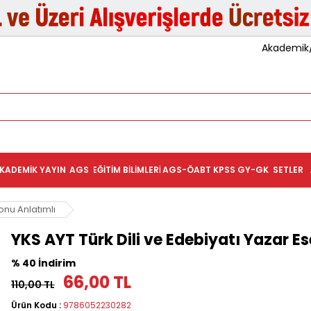
Akademik/K
KADEMIK YAYIN
AGS
EĞITIM BILIMLERI
AGS-ÖABT
KPSS GY-GK
SETLER
onu Anlatımlı
YKS AYT Türk Dili ve Edebiyatı Yazar E
% 40 İndirim
66,00 TL
110,00 TL
Ürün Kodu :
9786052230282