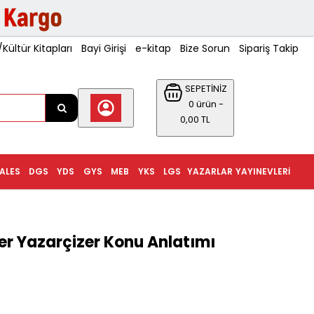
ültür Kitapları
Bayi Girişi
e-kitap
Bize Sorun
Sipariş Takip
SEPETİNİZ
0 ürün -
0,00 TL
ALES
DGS
YDS
GYS
MEB
YKS
LGS
YAZARLAR
YAYINEVLERI
ser Yazarçizer Konu Anlatımı