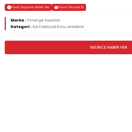
Fiyatı Düşünce Haber Ver
Ürünü Tavsiye Et
Marka :
Yönerge Yayınları
Kategori :
Ayt Edebiyat Konu Anlatımlı
GELİNCE HABER VER