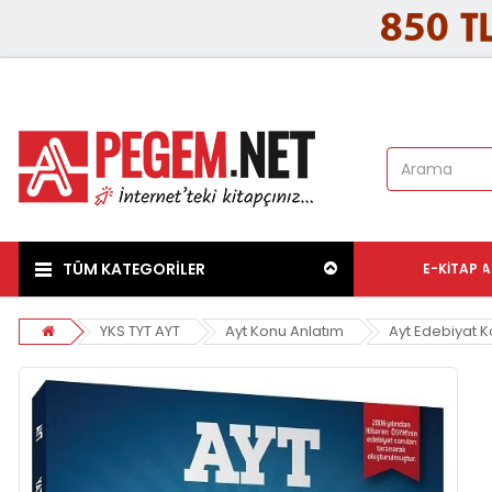
TÜM KATEGORİLER
E-KITAP
A
YKS TYT AYT
Ayt Konu Anlatım
Ayt Edebiyat K