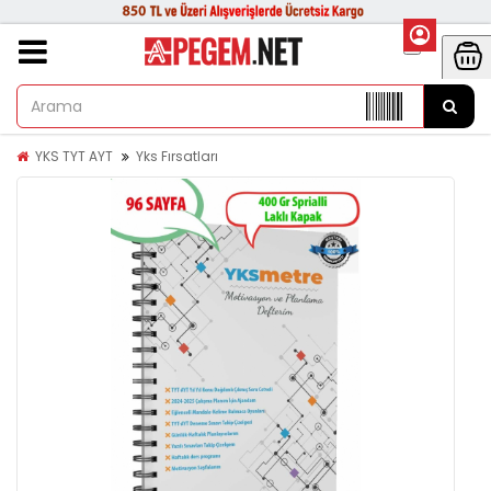
YKS TYT AYT
Yks Fırsatları