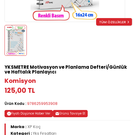
TÜM ÖZELLİKLER
YKSMETRE Motivasyon ve Planlama Defteri/Günlük
ve Haftalık Planlayıcı
Komisyon
125,00 TL
Ürün Kodu :
9786259953908
Fiyatı Düşünce Haber Ver
Ürünü Tavsiye Et
Marka :
XP Koç
Kategori :
Yks Fırsatları