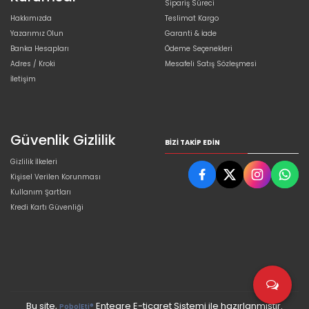
Sipariş Süreci
Hakkımızda
Teslimat Kargo
Yazarımız Olun
Garanti & İade
Banka Hesapları
Ödeme Seçenekleri
Adres / Kroki
Mesafeli Satış Sözleşmesi
İletişim
Güvenlik Gizlilik
BIZI TAKIP EDIN
Gizlilik İlkeleri
Kişisel Verilen Korunması
Kullanım Şartları
Kredi Kartı Güvenliği
Bu site,
Entegre E-ticaret Sistemi ile hazırlanmıştır.
PobolEti®